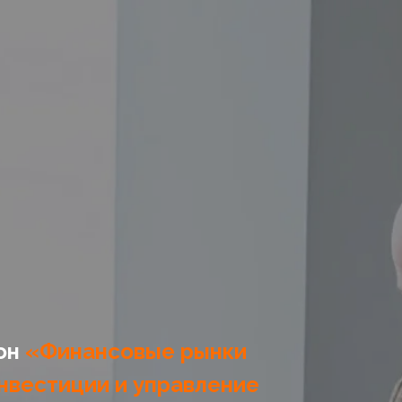
он
«Финансовые рынки
нвестиции и управление